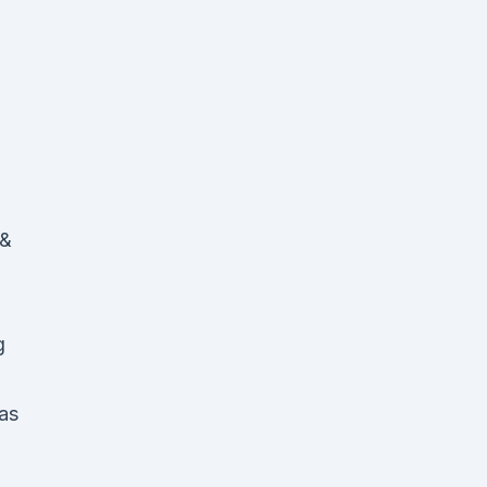
 &
g
as