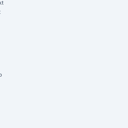
kt
t
o