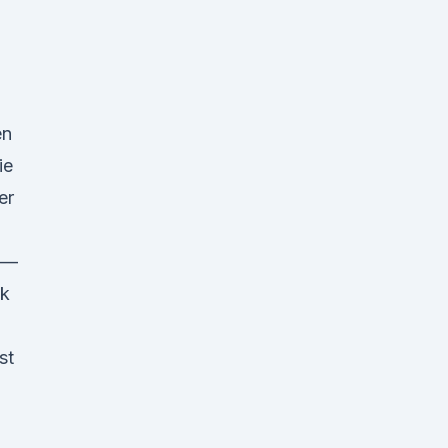
en
ie
er
 —
nk
st