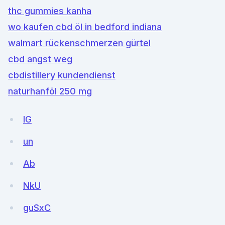
thc gummies kanha
wo kaufen cbd öl in bedford indiana
walmart rückenschmerzen gürtel
cbd angst weg
cbdistillery kundendienst
naturhanföl 250 mg
IG
un
Ab
NkU
guSxC