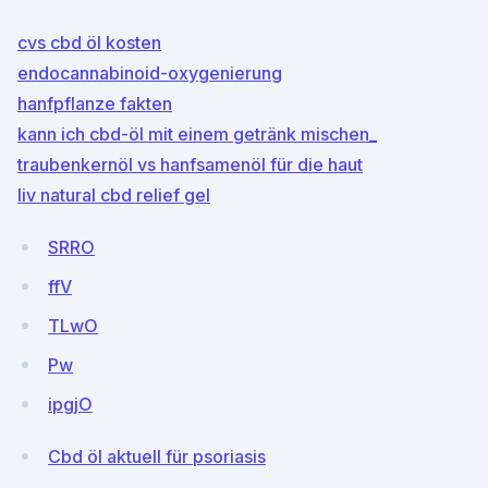
cvs cbd öl kosten
endocannabinoid-oxygenierung
hanfpflanze fakten
kann ich cbd-öl mit einem getränk mischen_
traubenkernöl vs hanfsamenöl für die haut
liv natural cbd relief gel
SRRO
ffV
TLwO
Pw
ipgjO
Cbd öl aktuell für psoriasis