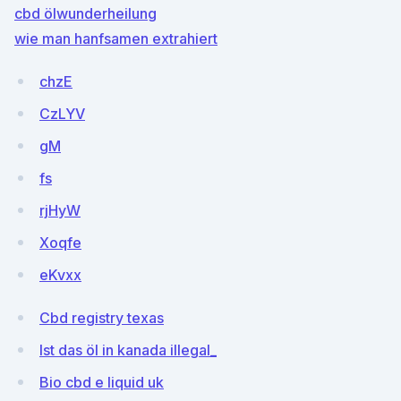
cbd ölwunderheilung
wie man hanfsamen extrahiert
chzE
CzLYV
gM
fs
rjHyW
Xoqfe
eKvxx
Cbd registry texas
Ist das öl in kanada illegal_
Bio cbd e liquid uk