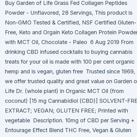
Buy Garden of Life Grass Fed Collagen Peptides
Powder - Unflavored, 28 Servings, This product is
Non-GMO Tested & Certified, NSF Certified Gluten-
Free, Keto and Orgain Keto Collagen Protein Powde
with MCT Oil, Chocolate - Paleo 6 Aug 2019 From
drinking CBD infused cocktails to buying cannabis
treats for your oil is made with 100 per cent organic
hemp and is vegan, gluten free Trusted since 1969,
we offer trusted quality and great value on Garden o
Life Dr. (whole plant) in Organic MCT Oil (from
coconut) [15 mg Cannabidiol (CBD)] SOLVENT-FR
EXTRACT; VEGAN; GLUTEN FREE; Printed with
vegetable Description. 10mg of CBD per Serving +
Entourage Effect Blend THC Free, Vegan & Gluten