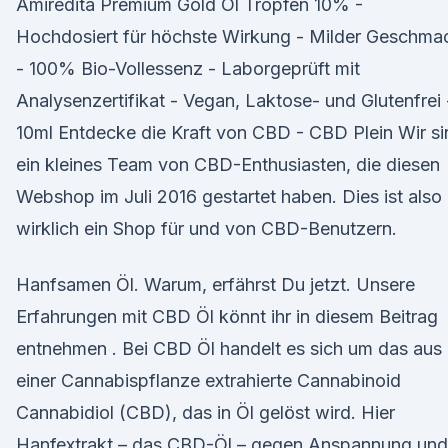
Amiredita Premium Gold Öl Tropfen 10% -
Hochdosiert für höchste Wirkung - Milder Geschma
- 100% Bio-Vollessenz - Laborgeprüft mit
Analysenzertifikat - Vegan, Laktose- und Glutenfrei 
10ml Entdecke die Kraft von CBD - CBD Plein Wir si
ein kleines Team von CBD-Enthusiasten, die diesen
Webshop im Juli 2016 gestartet haben. Dies ist also
wirklich ein Shop für und von CBD-Benutzern.
Hanfsamen Öl. Warum, erfährst Du jetzt. Unsere
Erfahrungen mit CBD Öl könnt ihr in diesem Beitrag
entnehmen . Bei CBD Öl handelt es sich um das aus
einer Cannabispflanze extrahierte Cannabinoid
Cannabidiol (CBD), das in Öl gelöst wird. Hier
Hanfextrakt – das CBD-Öl – gegen Anspannung und