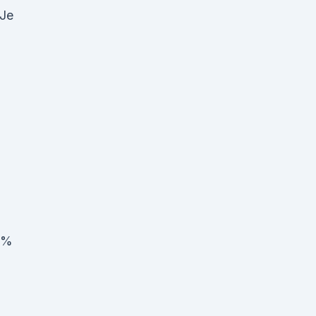
 Je
 %