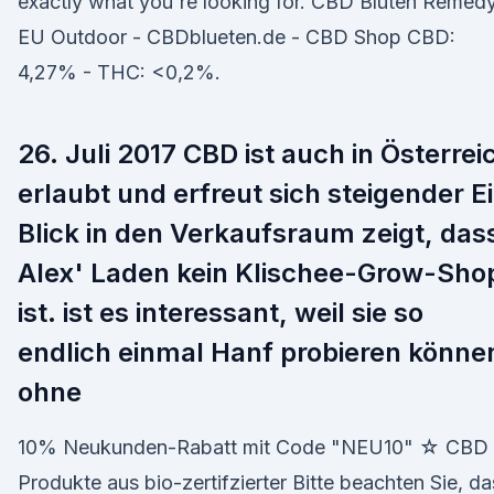
exactly what you're looking for. CBD Blüten Remed
EU Outdoor - CBDblueten.de - CBD Shop CBD:
4,27% - THC: <0,2%.
26. Juli 2017 CBD ist auch in Österrei
erlaubt und erfreut sich steigender E
Blick in den Verkaufsraum zeigt, das
Alex' Laden kein Klischee-Grow-Sho
ist. ist es interessant, weil sie so
endlich einmal Hanf probieren könne
ohne
10% Neukunden-Rabatt mit Code "NEU10" ☆ CBD
Produkte aus bio-zertifzierter Bitte beachten Sie, da