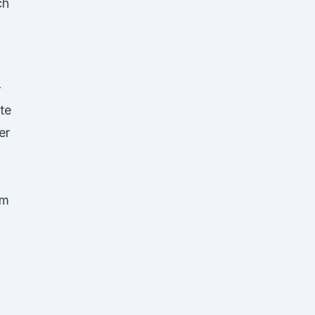
ch
-
te
er
D
em