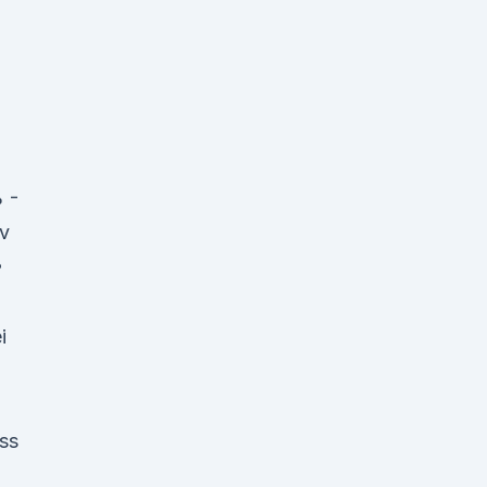
n
 -
iv
•
i
ss