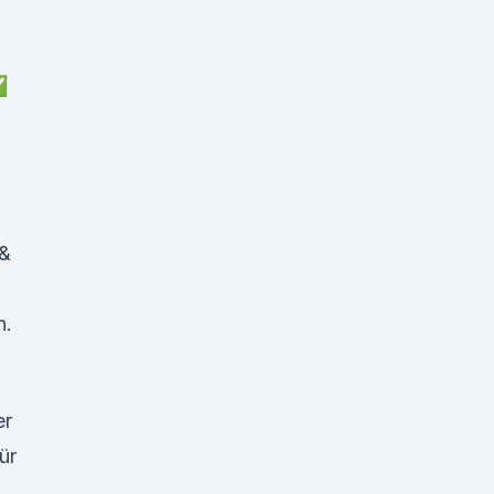
.
✅
 &
n.
er
ür