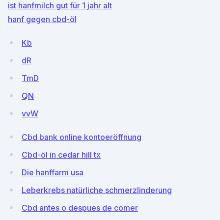
ist hanfmilch gut für 1 jahr alt
hanf gegen cbd-öl
Kb
dR
TmD
QN
vvW
Cbd bank online kontoeröffnung
Cbd-öl in cedar hill tx
Die hanffarm usa
Leberkrebs natürliche schmerzlinderung
Cbd antes o despues de comer