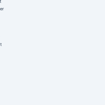
t
er
t