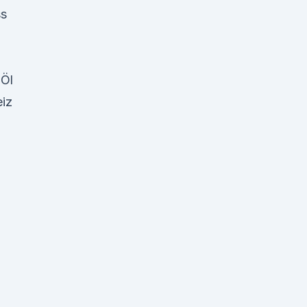
ss
 Öl
iz