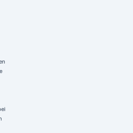
en
e
ei
n