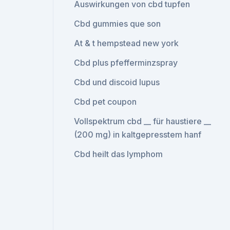
Auswirkungen von cbd tupfen
Cbd gummies que son
At & t hempstead new york
Cbd plus pfefferminzspray
Cbd und discoid lupus
Cbd pet coupon
Vollspektrum cbd __ für haustiere __
(200 mg) in kaltgepresstem hanf
Cbd heilt das lymphom